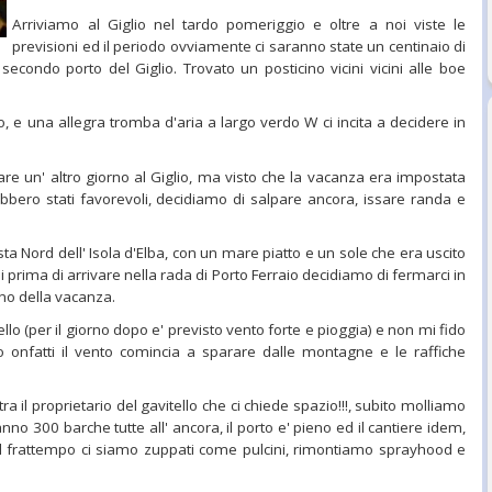
Arriviamo al Giglio nel tardo pomeriggio e oltre a noi viste le
previsioni ed il periodo ovviamente ci saranno state un centinaio di
condo porto del Giglio. Trovato un posticino vicini vicini alle boe
no, e una allegra tromba d'aria a largo verdo W ci incita a decidere in
 un' altro giorno al Giglio, ma visto che la vacanza era impostata
ebbero stati favorevoli, decidiamo di salpare ancora, issare randa e
 Nord dell' Isola d'Elba, con un mare piatto e un sole che era uscito
i prima di arrivare nella rada di Porto Ferraio decidiamo di fermarci in
gno della vacanza.
llo (per il giorno dopo e' previsto vento forte e pioggia) e non mi fido
no onfatti il vento comincia a sparare dalle montagne e le raffiche
 il proprietario del gavitello che ci chiede spazio!!!, subito molliamo
anno 300 barche tutte all' ancora, il porto e' pieno ed il cantiere idem,
l frattempo ci siamo zuppati come pulcini, rimontiamo sprayhood e