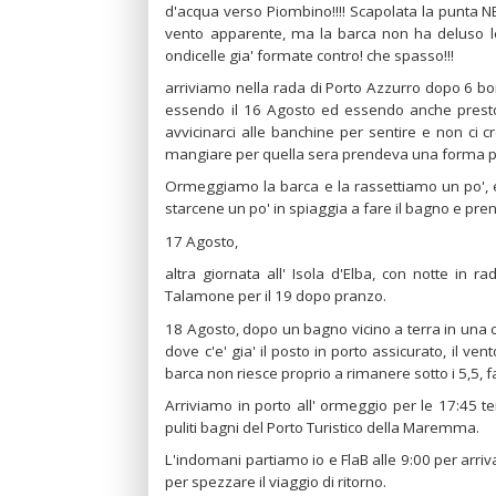
d'acqua verso Piombino!!!! Scapolata la punta NE 
vento apparente, ma la barca non ha deluso le 
ondicelle gia' formate contro! che spasso!!!
arriviamo nella rada di Porto Azzurro dopo 6 bordi
essendo il 16 Agosto ed essendo anche presto 
avvicinarci alle banchine per sentire e non ci
mangiare per quella sera prendeva una forma piu
Ormeggiamo la barca e la rassettiamo un po', 
starcene un po' in spiaggia a fare il bagno e pren
17 Agosto,
altra giornata all' Isola d'Elba, con notte in 
Talamone per il 19 dopo pranzo.
18 Agosto, dopo un bagno vicino a terra in una c
dove c'e' gia' il posto in porto assicurato, il v
barca non riesce proprio a rimanere sotto i 5,5, fa
Arriviamo in porto all' ormeggio per le 17:45 t
puliti bagni del Porto Turistico della Maremma.
L'indomani partiamo io e FlaB alle 9:00 per arri
per spezzare il viaggio di ritorno.