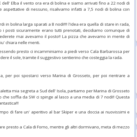
dell' Elba il vento ora era di bolina e siamo arrivati fino a 22 nodi di
aspettative di nessuno, risalivamo infatti a 7,5 nodi di bolina con
 in bolina larga sparati a 8 nodi!!!! l'idea era quella di stare in rada,
i posti sicuramente erano tutti prenotati, decidiamo comunque di
 crederete mai avevamo il posto!! La pizza che avevamo in mente di
' chiara nelle menti.
essendo presto ci incamminiamo a piedi verso Cala Barbarossa per
dere il sole, tramite il suggestivo sentierino che costeggia la rada.
rada, per poi spostarci verso Marina di Grosseto, per poi rientrare a
aletta mia segreta a Sud dell' Isola, partiamo per Marina di Grosseto
ento che soffia da SW ci spinge al lasco a una media di 7 nodi!! Questa
ntastica!!!
empo di fare un' aperitivo al bar Skiper e una doccia ai nuovissimi e
vare presto a Cala di Forno, mentre gli altri dormivano, meta di mezzo