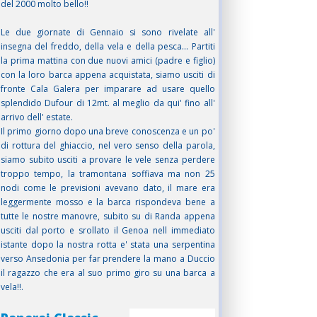
del 2000 molto bello!!
Le due giornate di Gennaio si sono rivelate all'
insegna del freddo, della vela e della pesca... Partiti
la prima mattina con due nuovi amici (padre e figlio)
con la loro barca appena acquistata, siamo usciti di
fronte Cala Galera per imparare ad usare quello
splendido Dufour di 12mt. al meglio da qui' fino all'
arrivo dell' estate.
Il primo giorno dopo una breve conoscenza e un po'
di rottura del ghiaccio, nel vero senso della parola,
siamo subito usciti a provare le vele senza perdere
troppo tempo, la tramontana soffiava ma non 25
nodi come le previsioni avevano dato, il mare era
leggermente mosso e la barca rispondeva bene a
tutte le nostre manovre, subito su di Randa appena
usciti dal porto e srollato il Genoa nell immediato
istante dopo la nostra rotta e' stata una serpentina
verso Ansedonia per far prendere la mano a Duccio
il ragazzo che era al suo primo giro su una barca a
vela!!.