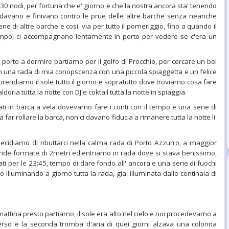
 30 nodi, per fortuna che e' giorno e che la nostra ancora sta' tenendo
edavano e finivano contro le prue delle altre barche senza neanche
ene di altre barche e cosi' via per tutto il pomeriggio, fino a quando il
o tempo, ci accompagnano lentamente in porto per vedere se c'era un
porto a dormire partiamo per il golfo di Procchio, per cercare un bel
in una rada di mia conopscenza con una piccola spiaggetta e un felice
prendiamo il sole tutto il giorno e sopratutto dove troviamo cosa fare
oria tutta la notte con DJ e coktail tutta la notte in spiaggia.
ati in barca a vela dovevamo fare i conti con il tempo e una serie di
ar rollare la barca, non ci davano fiducia a rimanere tutta la notte li'
ecidiamo di ributtarci nella calma rada di Porto Azzurro, a maggior
nde formate di 2metri ed entriamo in rada dove si stava benissimo,
vati per le 23:45, tempo di dare fondo all' ancora e una serie di fuochi
o illuminando a giorno tutta la rada, gia' illuminata dalle centinaia di
attina presto partiamo, il sole era alto nel cielo e noi procedevamo a
verso e la seconda tromba d'aria di quei giorni alzava una colonna