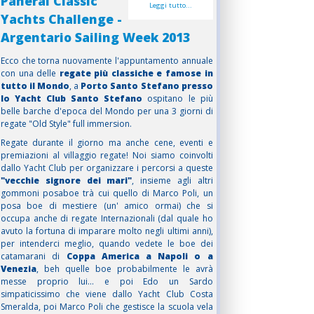
Panerai Classic
Leggi tutto...
Yachts Challenge -
Argentario Sailing Week 2013
Ecco che torna nuovamente l'appuntamento annuale
con una delle
regate più classiche e famose in
tutto il Mondo
, a
Porto Santo Stefano presso
lo Yacht Club Santo Stefano
ospitano le più
belle barche d'epoca del Mondo per una 3 giorni di
regate "Old Style" full immersion.
Regate durante il giorno ma anche cene, eventi e
premiazioni al villaggio regate! Noi siamo coinvolti
dallo Yacht Club per organizzare i percorsi a queste
"vecchie signore dei mari"
, insieme agli altri
gommoni posaboe trà cui quello di Marco Poli, un
posa boe di mestiere (un' amico ormai) che si
occupa anche di regate Internazionali (dal quale ho
avuto la fortuna di imparare molto negli ultimi anni),
per intenderci meglio, quando vedete le boe dei
catamarani di
Coppa America a Napoli o a
Venezia
, beh quelle boe probabilmente le avrà
messe proprio lui... e poi Edo un Sardo
simpaticissimo che viene dallo Yacht Club Costa
Smeralda, poi Marco Poli che gestisce la scuola vela