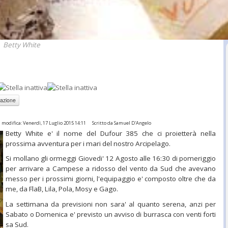
Betty White
 modifica: Venerdì, 17 Luglio 2015 14:11
Scritto da Samuel D'Angelo
Betty White e' il nome del Dufour 385 che ci proietterà nella
prossima avventura per i mari del nostro Arcipelago.
Si mollano gli ormeggi Giovedi' 12 Agosto alle 16:30 di pomeriggio
per arrivare a Campese a ridosso del vento da Sud che avevano
messo per i prossimi giorni, l'equipaggio e' composto oltre che da
me, da FlaB, Lila, Pola, Mosy e Gago.
La settimana da previsioni non sara' al quanto serena, anzi per
Sabato o Domenica e' previsto un avviso di burrasca con venti forti
sa Sud.