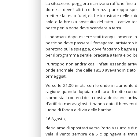
La situazione peggiora e arrivano raffiche fino a
dome si deve!! altri a differenza purtroppo sp
mettere la testa fuori, eliche incastrate nelle cat
sole e la brezza sostituito del tutto il cattiv
posto per la notte dove scendere a terra.
L'indomani dopo essere stati tranquillamente in 
posticino dove passare il ferragosto, arriviamo 
barettino sulla spiaggia, dove facciamo bagni e 
per il programma serale; braciata a terra e poi bald
Purtroppo non andra' cosi' infatti essendo arriv
onde anomale, che dalle 18:30 avevano iniziato a f
ormeggiati.
Verso le 21:00 infatti con le onde in aumento d
ragione quando doppiamo il faro di notte con o
siamo stati contenti della nostra decisione, arri
d'artificio meravigliosi ci hanno dato il benvenut
lucine di fonda e di via delle barche.
16 Agosto,
decidiamo di spostarci verso Porto Azzurro e di m
vela, il vento sempre da S ci spingeva al tra