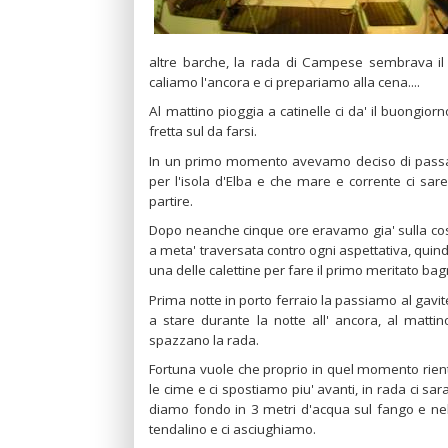
altre barche, la rada di Campese sembrava il se
caliamo l'ancora e ci prepariamo alla cena....
Al mattino pioggia a catinelle ci da' il buongior
fretta sul da farsi.
In un primo momento avevamo deciso di passare
per l'isola d'Elba e che mare e corrente ci sar
partire.
Dopo neanche cinque ore eravamo gia' sulla costa
a meta' traversata contro ogni aspettativa, quind
una delle calettine per fare il primo meritato ba
Prima notte in porto ferraio la passiamo al gavite
a stare durante la notte all' ancora, al matti
spazzano la rada.
Fortuna vuole che proprio in quel momento rientra
le cime e ci spostiamo piu' avanti, in rada ci sar
diamo fondo in 3 metri d'acqua sul fango e ne
tendalino e ci asciughiamo.