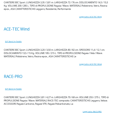
CANTIERE BIC Sport. LUNGHEZZA 3,35 / 3,81 m. LARGHEZZA 72 / 76 cm. DISLOCAMENTO 14,5 / 15,5
Kg. VOLUME 200 / 285 L. TIPO di PROPULSIONE Pagaia / Wave. MATERIALI Polistirene, Vetro, Resina
epox., ASA CARATTERISTICHE Leggero, Resistente, Performante
Leggi tutto: ACE-TEC Wing
ACE-TEC Wind
SUP Stand Up Paddle
CANTIERE BIC Sport. LUNGHEZZA 3,20 / 3,50 m. LARGHEZZA 80 / 82 cm. SPESSORE 11,4 / 12,1 cm.
DISLOCAMENTO 13,5 / 15 Kg. VOLUME 185 / 215 L. TIPO di PROPULSIONE Pagaia / Vela / Wave.
MATERIALI Polistirene, Vetro, Resina epox., ASA CARATTERISTICHE Le
Leggi tutto: ACE-TEC Wind
RACE-PRO
SUP Stand Up Paddle
CANTIERE BIC Sport. LUNGHEZZA 3,81 / 4,27 m. LARGHEZZA 70 / 68 cm. VOLUME 255 / 275 L. TIPO di
PROPULSIONE Pagaia / Wave. MATERIALI RACE-TEC composito. CARATTERISTICHE Leggero, Veloce.
ACCESSORI Pagaie Carbonio, Pagaie VTR, Pagaie Policarbonato, La
Leggi tutto: RACE-PRO