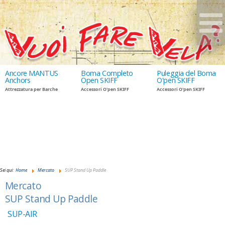
Ancore MANTUS
Boma Completo
Puleggia del Boma
Anchors
Open SKIFF
O'pen SKIFF
Attrezzatura per Barche
Accessori O'pen SKIFF
Accessori O'pen SKIFF
GIUDANSKY.COM
Sei qui:
Home
Mercato
SUP Stand Up Paddle
Mercato
SUP Stand Up Paddle
SUP-AIR