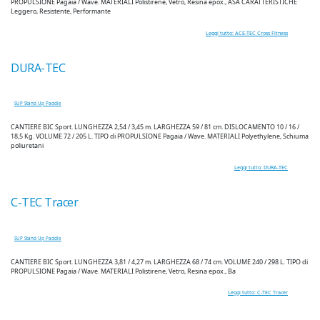
PROPULSIONE Pagaia / Wave. MATERIALI Polistirene, Vetro, Resina epox., ASA CARATTERISTICHE
Leggero, Resistente, Performante
Leggi tutto: ACE-TEC Cross Fitness
DURA-TEC
SUP Stand Up Paddle
CANTIERE BIC Sport. LUNGHEZZA 2,54 / 3,45 m. LARGHEZZA 59 / 81 cm. DISLOCAMENTO 10 / 16 /
18,5 Kg. VOLUME 72 / 205 L. TIPO di PROPULSIONE Pagaia / Wave. MATERIALI Polyethylene, Schiuma
poliuretani
Leggi tutto: DURA-TEC
C-TEC Tracer
SUP Stand Up Paddle
CANTIERE BIC Sport. LUNGHEZZA 3,81 / 4,27 m. LARGHEZZA 68 / 74 cm. VOLUME 240 / 298 L. TIPO di
PROPULSIONE Pagaia / Wave. MATERIALI Polistirene, Vetro, Resina epox., Ba
Leggi tutto: C-TEC Tracer