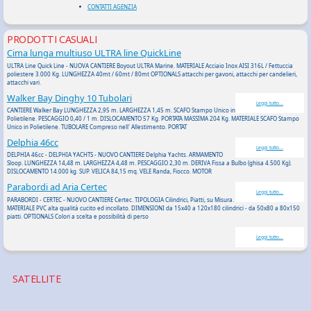
CONTATTI AGENZIA
PRODOTTI CASUALI
Cima lunga multiuso ULTRA line QuickLine
ULTRA Line Quick Line - NUOVA CANTIERE Boyout ULTRA Marine. MATERIALE Acciaio Inox AISI 316L / Fettuccia
poliestere 3.000 Kg. LUNGHEZZA 40mt / 60mt / 80mt OPTIONALS attacchi per gavoni, attacchi per candelieri,
attacchi vari.
Walker Bay Dinghy 10 Tubolari
Leggi tutto...
CANTIERE Walker Bay LUNGHEZZA 2,95 m. LARGHEZZA 1,45 m. SCAFO Stampo Unico in
Polietilene. PESCAGGIO 0,40 / 1 m. DISLOCAMENTO 57 Kg. PORTATA MASSIMA 204 Kg. MATERIALE SCAFO Stampo
Unico in Polietilene. TUBOLARE Compreso nell' Allestimento. PORTAT
Delphia 46cc
Leggi tutto...
DELPHIA 46cc - DELPHIA YACHTS - NUOVO CANTIERE Delphia Yachts. ARMAMENTO
Sloop. LUNGHEZZA 14,48 m. LARGHEZZA 4,48 m. PESCAGGIO 2,30 m. DERIVA Fissa a Bulbo (ghisa 4.500 Kg).
DISLOCAMENTO 14.000 kg. SUP. VELICA 84,15 mq. VELE Randa, Fiocco. MOTOR
Parabordi ad Aria Certec
Leggi tutto...
PARABORDI - CERTEC - NUOVO CANTIERE Certec. TIPOLOGIA Cilindrici, Piatti, su Misura.
MATERIALE PVC alta qualità cucito ed incollato. DIMENSIONI da 15x40 a 120x180 cilindrici - da 50x80 a 80x150
piatti. OPTIONALS Colori a scelta e possibilità di perso
Leggi tutto...
SATELLITE