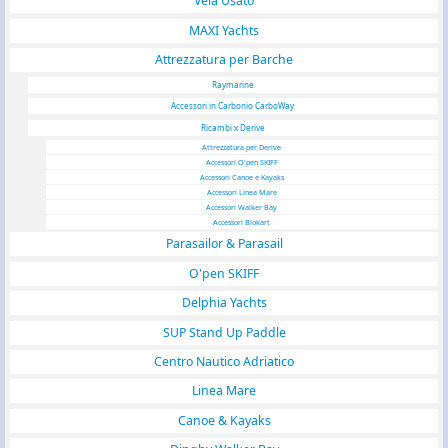
Vela Usato
MAXI Yachts
Attrezzatura per Barche
Raymarine
Accessori in Carbonio CarboWay
Ricambi x Derive
Attrezzatura per Derive
Accessori O'pen SKIFF
Accessori Canoe e Kayaks
Accessori Linea Mare
Accessori Walker Bay
Accessori Blokart
Parasailor & Parasail
O'pen SKIFF
Delphia Yachts
SUP Stand Up Paddle
Centro Nautico Adriatico
Linea Mare
Canoe & Kayaks