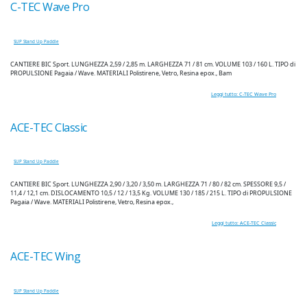
C-TEC Wave Pro
SUP Stand Up Paddle
CANTIERE BIC Sport. LUNGHEZZA 2,59 / 2,85 m. LARGHEZZA 71 / 81 cm. VOLUME 103 / 160 L. TIPO di
PROPULSIONE Pagaia / Wave. MATERIALI Polistirene, Vetro, Resina epox., Bam
Leggi tutto: C-TEC Wave Pro
ACE-TEC Classic
SUP Stand Up Paddle
CANTIERE BIC Sport. LUNGHEZZA 2,90 / 3,20 / 3,50 m. LARGHEZZA 71 / 80 / 82 cm. SPESSORE 9,5 /
11,4 / 12,1 cm. DISLOCAMENTO 10,5 / 12 / 13,5 Kg. VOLUME 130 / 185 / 215 L. TIPO di PROPULSIONE
Pagaia / Wave. MATERIALI Polistirene, Vetro, Resina epox.,
Leggi tutto: ACE-TEC Classic
ACE-TEC Wing
SUP Stand Up Paddle