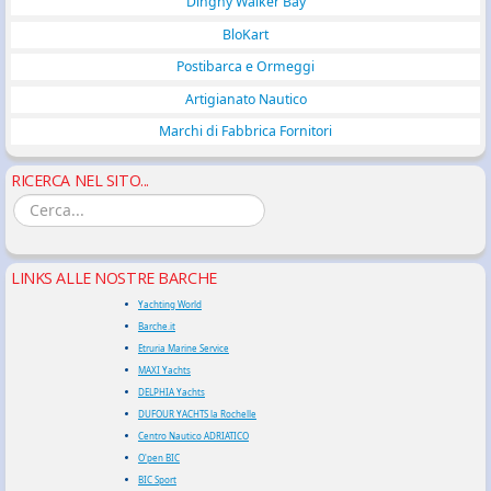
Dinghy Walker Bay
BloKart
Postibarca e Ormeggi
Artigianato Nautico
Marchi di Fabbrica Fornitori
RICERCA NEL SITO...
LINKS ALLE NOSTRE BARCHE
Yachting World
Barche.it
Etruria Marine Service
MAXI Yachts
DELPHIA Yachts
DUFOUR YACHTS la Rochelle
Centro Nautico ADRIATICO
O'pen BIC
BIC Sport