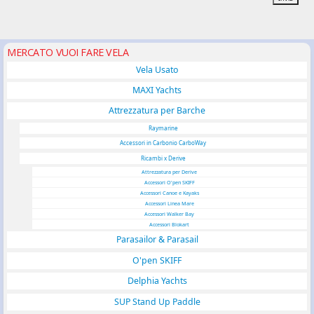
MERCATO VUOI FARE VELA
Vela Usato
MAXI Yachts
Attrezzatura per Barche
Raymarine
Accessori in Carbonio CarboWay
Ricambi x Derive
Attrezzatura per Derive
Accessori O'pen SKIFF
Accessori Canoe e Kayaks
Accessori Linea Mare
Accessori Walker Bay
Accessori Blokart
Parasailor & Parasail
O'pen SKIFF
Delphia Yachts
SUP Stand Up Paddle