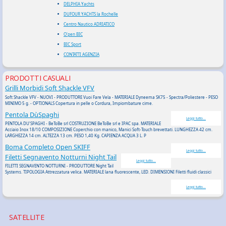
DELPHIA Yachts
DUFOUR YACHTS la Rochelle
Centro Nautico ADRIATICO
O'pen BIC
BIC Sport
CONTATTI AGENZIA
PRODOTTI CASUALI
Grilli Morbidi Soft Shackle VFV
Soft Shackle VFV - NUOVI - PRODUTTORE Vuoi Fare Vela - MATERIALE Dyneema SK75 - Spectra/Poliestere -
PESO
MINIMO 5 g. - OPTIONALS Copertura in pelle o Cordura, Impiombature cime.
Pentola DùSpaghi
Leggi tutto...
PENTOLA DU'SPAGHI - BeToBe srl COSTRUZIONE BeToBe srl e IPAC spa. MATERIALE
Acciaio Inox 18/10 COMPOSIZIONE Coperchio con manico, Manici Soft-Touch brevettati. LUNGHEZZA 42 cm.
LARGHEZZA 14 cm. ALTEZZA 13 cm. PESO 1,40 Kg. CAPIENZA ACQUA 3 L. P
Boma Completo Open SKIFF
Leggi tutto...
Filetti Segnavento Notturni Night Tail
Leggi tutto...
FILETTI SEGNAVENTO NOTTURNI - PRODUTTORE Night Tail
Systems. TIPOLOGIA Attrezzatura velica. MATERIALE lana fluorescente, LED. DIMENSIONI Filetti fluidi classici
Leggi tutto...
SATELLITE