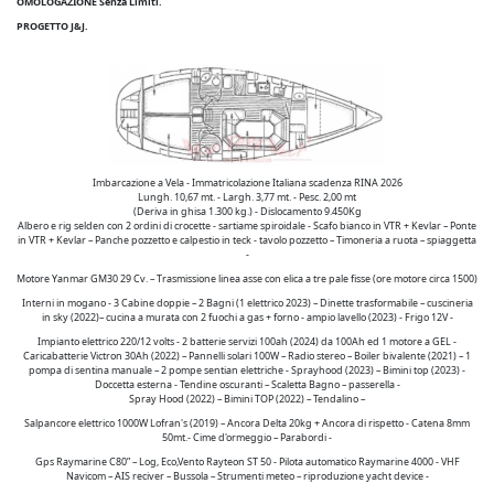
OMOLOGAZIONE Senza Limiti.
PROGETTO J&J.
Imbarcazione a Vela - Immatricolazione Italiana scadenza RINA 2026
Lungh. 10,67 mt. - Largh. 3,77 mt. - Pesc. 2,00 mt
(Deriva in ghisa 1.300 kg.) - Dislocamento 9.450Kg
Albero e rig selden con 2 ordini di crocette - sartiame spiroidale - Scafo bianco in VTR + Kevlar – Ponte
in VTR + Kevlar – Panche pozzetto e calpestio in teck - tavolo pozzetto – Timoneria a ruota – spiaggetta
-
Motore Yanmar GM30 29 Cv. – Trasmissione linea asse con elica a tre pale fisse (ore motore circa 1500)
Interni in mogano - 3 Cabine doppie – 2 Bagni (1 elettrico 2023) – Dinette trasformabile – cuscineria
in sky (2022)– cucina a murata con 2 fuochi a gas + forno - ampio lavello (2023) - Frigo 12V -
Impianto elettrico 220/12 volts - 2 batterie servizi 100ah (2024) da 100Ah ed 1 motore a GEL -
Caricabatterie Victron 30Ah (2022) – Pannelli solari 100W – Radio stereo – Boiler bivalente (2021) – 1
pompa di sentina manuale – 2 pompe sentian elettriche - Sprayhood (2023) – Bimini top (2023) -
Doccetta esterna - Tendine oscuranti – Scaletta Bagno – passerella -
Spray Hood (2022) – Bimini TOP (2022) – Tendalino –
Salpancore elettrico 1000W Lofran's (2019) – Ancora Delta 20kg + Ancora di rispetto - Catena 8mm
50mt.- Cime d'ormeggio – Parabordi -
Gps Raymarine C80” – Log, Eco,Vento Rayteon ST 50 - Pilota automatico Raymarine 4000 - VHF
Navicom – AIS reciver – Bussola – Strumenti meteo – riproduzione yacht device -