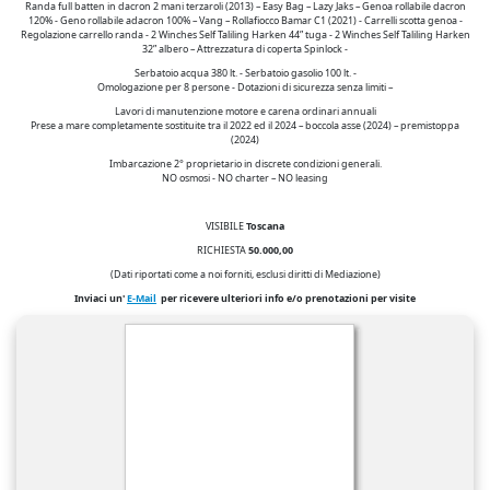
Randa full batten in dacron 2 mani terzaroli (2013) – Easy Bag – Lazy Jaks – Genoa rollabile dacron
120% - Geno rollabile adacron 100% – Vang – Rollafiocco Bamar C1 (2021) - Carrelli scotta genoa -
Regolazione carrello randa - 2 Winches Self Taliling Harken 44” tuga - 2 Winches Self Taliling Harken
32” albero – Attrezzatura di coperta Spinlock -
Serbatoio acqua 380 lt. - Serbatoio gasolio 100 lt. -
Omologazione per 8 persone - Dotazioni di sicurezza senza limiti –
Lavori di manutenzione motore e carena ordinari annuali
Prese a mare completamente sostituite tra il 2022 ed il 2024 – boccola asse (2024) – premistoppa
(2024)
Imbarcazione 2° proprietario in discrete condizioni generali.
NO osmosi - NO charter – NO leasing
VISIBILE
Toscana
RICHIESTA
50.000,00
(Dati riportati come a noi forniti, esclusi diritti di Mediazione)
Inviaci un'
E-Mail
per ricevere ulteriori info e/o prenotazioni per visite