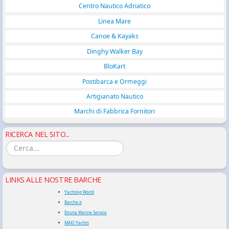
Centro Nautico Adriatico
Linea Mare
Canoe & Kayaks
Dinghy Walker Bay
BloKart
Postibarca e Ormeggi
Artigianato Nautico
Marchi di Fabbrica Fornitori
RICERCA NEL SITO...
LINKS ALLE NOSTRE BARCHE
Yachting World
Barche.it
Etruria Marine Service
MAXI Yachts