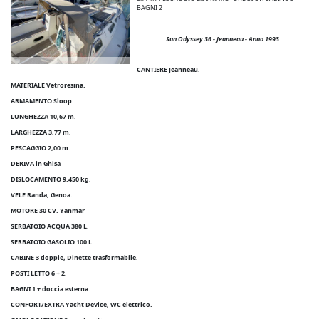
BAGNI 2
Sun Odyssey 36 - Jeanneau - Anno 1993
CANTIERE Jeanneau.
MATERIALE Vetroresina.
ARMAMENTO Sloop.
LUNGHEZZA 10,67 m.
LARGHEZZA 3,77 m.
PESCAGGIO 2,00 m.
DERIVA in Ghisa
DISLOCAMENTO 9.450 kg.
VELE Randa, Genoa.
MOTORE 30 CV. Yanmar
SERBATOIO ACQUA 380 L.
SERBATOIO GASOLIO 100 L.
CABINE 3 doppie, Dinette trasformabile.
POSTI LETTO 6 + 2.
BAGNI 1 + doccia esterna.
CONFORT/EXTRA Yacht Device, WC elettrico.