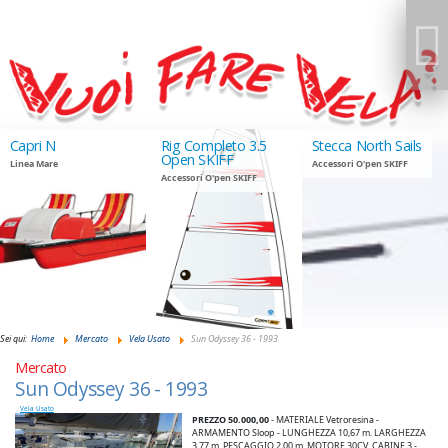
Rig Completo 3.5
Stecca North Sails
Sun Odyssey 36 -
Open SKIFF
1993
Accessori O'pen SKIFF
Accessori O'pen SKIFF
Vela Usato
GIUDANSKY.COM
Sei qui:
Home
Mercato
Vela Usato
Sun Odyssey 36 - 1993
Mercato
Sun Odyssey 36 - 1993
Vela Usato
PREZZO 50.000,00
- MATERIALE Vetroresina -
ARMAMENTO Sloop - LUNGHEZZA 10,67 m. LARGHEZZA
3,77 m. PESCAGGIO 2,00 m. MOTORE 30CV. CABINE 3 -