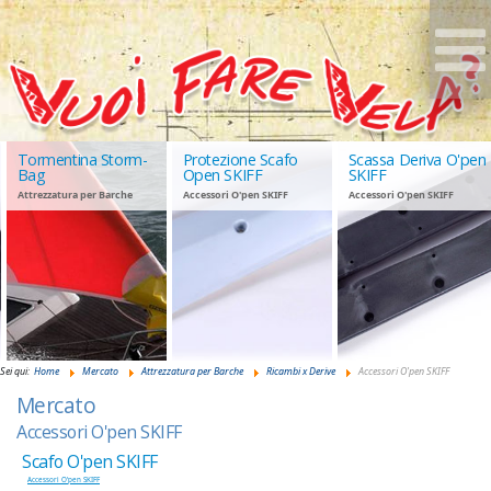
Tormentina Storm-
Protezione Scafo
Scassa Deriva O'pen
Bag
Open SKIFF
SKIFF
Attrezzatura per Barche
Accessori O'pen SKIFF
Accessori O'pen SKIFF
GIUDANSKY.COM
Sei qui:
Home
Mercato
Attrezzatura per Barche
Ricambi x Derive
Accessori O'pen SKIFF
Mercato
Accessori O'pen SKIFF
Scafo O'pen SKIFF
Accessori O'pen SKIFF