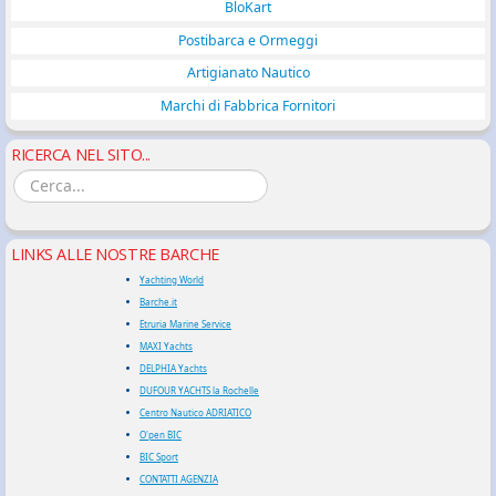
BloKart
Postibarca e Ormeggi
Artigianato Nautico
Marchi di Fabbrica Fornitori
RICERCA NEL SITO...
LINKS ALLE NOSTRE BARCHE
Yachting World
Barche.it
Etruria Marine Service
MAXI Yachts
DELPHIA Yachts
DUFOUR YACHTS la Rochelle
Centro Nautico ADRIATICO
O'pen BIC
BIC Sport
CONTATTI AGENZIA