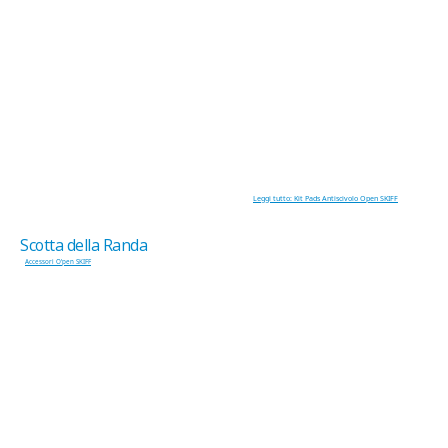
Leggi tutto: Kit Pads Antiscivolo Open SKIFF
Scotta della Randa
Accessori O'pen SKIFF