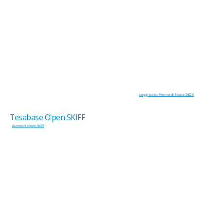
Leggi tutto: Fermo di Sicura INOX
Tesabase O'pen SKIFF
Accessori O'pen SKIFF