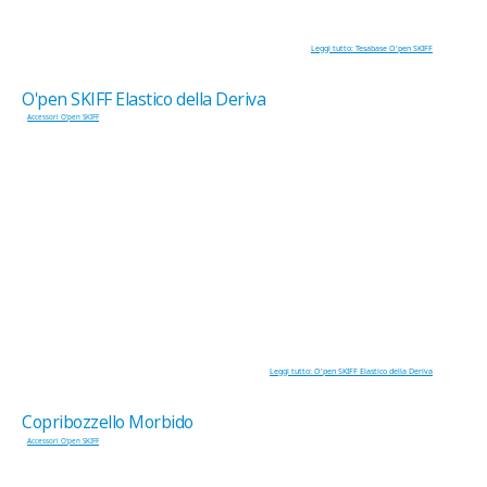
Leggi tutto: Tesabase O'pen SKIFF
O'pen SKIFF Elastico della Deriva
Accessori O'pen SKIFF
Leggi tutto: O'pen SKIFF Elastico della Deriva
Copribozzello Morbido
Accessori O'pen SKIFF