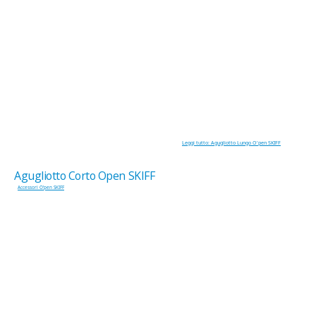
Leggi tutto: Agugliotto Lungo O'pen SKIFF
Agugliotto Corto Open SKIFF
Accessori O'pen SKIFF