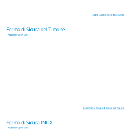
Leggi tutto: Scotta della Randa
Fermo di Sicura del Timone
Accessori O'pen SKIFF
Leggi tutto: Fermo di Sicura del Timone
Fermo di Sicura INOX
Accessori O'pen SKIFF