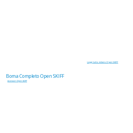
Leggi tutto: Albero O'pen SKIFF
Boma Completo Open SKIFF
Accessori O'pen SKIFF