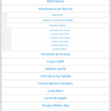
MAXI Yachts
Attrezzatura per Barche
Raymarine
Accessori in Carbonio CarboWay
Ricambi x Derive
Attrezzatura per Derive
Accessori O'pen SKIFF
Accessori Canoe e Kayaks
Accessori Linea Mare
Accessori Walker Bay
Accessori Blokart
Parasailor & Parasail
O'pen SKIFF
Delphia Yachts
SUP Stand Up Paddle
Centro Nautico Adriatico
Linea Mare
Canoe & Kayaks
Dinghy Walker Bay