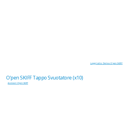
Leggi tutto: Deriva O'pen SKIFF
O'pen SKIFF Tappo Svuotatore (x10)
Accessori O'pen SKIFF