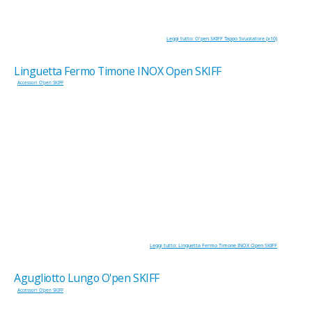
Leggi tutto: O'pen SKIFF Tappo Svuotatore (x10)
Linguetta Fermo Timone INOX Open SKIFF
Accessori O'pen SKIFF
Leggi tutto: Linguetta Fermo Timone INOX Open SKIFF
Agugliotto Lungo O'pen SKIFF
Accessori O'pen SKIFF