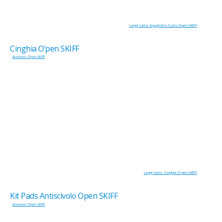
Leggi tutto: Agugliotto Corto Open SKIFF
Cinghia O'pen SKIFF
Accessori O'pen SKIFF
Leggi tutto: Cinghia O'pen SKIFF
Kit Pads Antiscivolo Open SKIFF
Accessori O'pen SKIFF