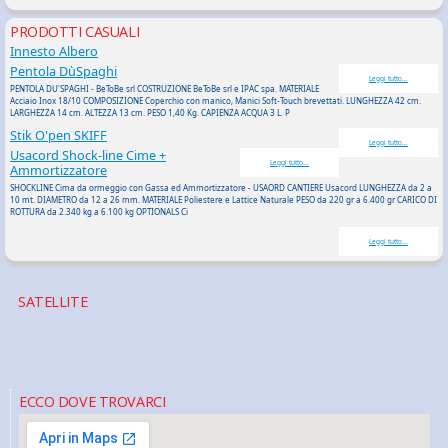
PRODOTTI CASUALI
Innesto Albero
Pentola DùSpaghi
Leggi tutto...
PENTOLA DU'SPAGHI - BeToBe srl COSTRUZIONE BeToBe srl e IPAC spa. MATERIALE
Acciaio Inox 18/10 COMPOSIZIONE Coperchio con manico, Manici Soft-Touch brevettati. LUNGHEZZA 42 cm.
LARGHEZZA 14 cm. ALTEZZA 13 cm. PESO 1,40 Kg. CAPIENZA ACQUA 3 L. P
Stik O'pen SKIFF
Leggi tutto...
Usacord Shock-line Cime +
Leggi tutto...
Ammortizzatore
SHOCKLINE Cima da ormeggio con Gassa ed Ammortizzatore - USAORD CANTIERE Usacord LUNGHEZZA da 2 a
10 mt. DIAMETRO da 12 a 26 mm. MATERIALE Poliestere e Lattice Naturale PESO da 220 gr a 6.400 gr CARICO DI
ROTTURA da 2.340 kg a 6.100 kg OPTIONALS Ci
Leggi tutto...
SATELLITE
ECCO DOVE TROVARCI