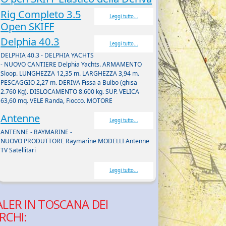
Rig Completo 3.5
Leggi tutto...
Open SKIFF
Delphia 40.3
Leggi tutto...
DELPHIA 40.3 - DELPHIA YACHTS
- NUOVO CANTIERE Delphia Yachts. ARMAMENTO
Sloop. LUNGHEZZA 12,35 m. LARGHEZZA 3,94 m.
PESCAGGIO 2,27 m. DERIVA Fissa a Bulbo (ghisa
2.760 Kg). DISLOCAMENTO 8.600 kg. SUP. VELICA
63,60 mq. VELE Randa, Fiocco. MOTORE
Antenne
Leggi tutto...
ANTENNE - RAYMARINE -
NUOVO PRODUTTORE Raymarine MODELLI Antenne
TV Satellitari
Leggi tutto...
LER IN TOSCANA DEI
RCHI: