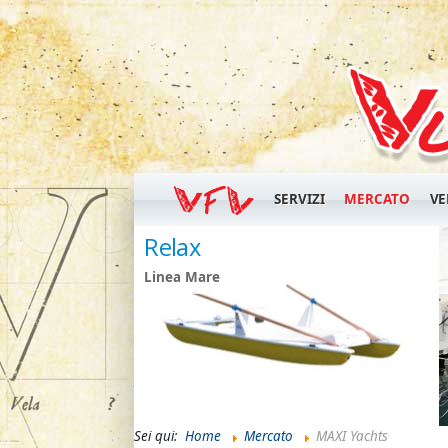
SERVIZI
MERCATO
VE
fo Open
Relax
Linea Mare
Sei qui:
Home
Mercato
MAXI Yachts