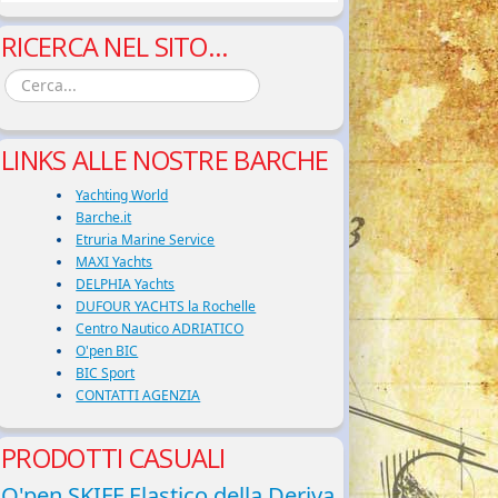
RICERCA NEL SITO...
LINKS ALLE NOSTRE BARCHE
Yachting World
Barche.it
Etruria Marine Service
MAXI Yachts
DELPHIA Yachts
DUFOUR YACHTS la Rochelle
Centro Nautico ADRIATICO
O'pen BIC
BIC Sport
CONTATTI AGENZIA
PRODOTTI CASUALI
O'pen SKIFF Elastico della Deriva