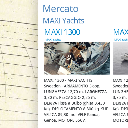
Mercato
MAXI Yachts
MAXI 1300
MAX
MAXI Yachts
MAXI Yach
MAXI 1300 - MAXI YACHTS
MAXI 12
Sweeden - ARMAMENTO Sloop.
Sweede
LUNGHEZZA 12,70 m. LARGHEZZA
LUNGHE
3,80 m. PESCAGGIO 2,25 m.
3,75 m.
DERIVA Fissa a Bulbo (ghisa 3.430
DERIVA F
Kg). DISLOCAMENTO 8.300 kg. SUP.
Kg). DI
VELICA 89,30 mq. VELE Randa,
VELICA 
Genoa. MOTORE 55CV.
MOTORE